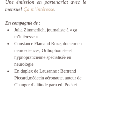
Une émission en partenariat avec le 
mensuel 
Ça m’intéresse
.
En compagnie de :
Julia Zimmerlich, journaliste à « ça 
m’intéresse »  
Constance Flamand Roze, docteur en 
neurosciences, Orthophoniste et 
hypnopraticienne spécialisée en 
neurologie  
En duplex de Lausanne : Bertrand 
Piccard,médecin aéronaute, auteur de 
Changer d’altitude paru ed. Pocket  
Au téléphone : Marc Galy, médecin 
anesthésiste du Groupe Hospitalier St 
Joseph à Paris  
Partenariat « Santé Magazine » Aline 
Perraudin  
Chronique Thibault de Saint Maurice 